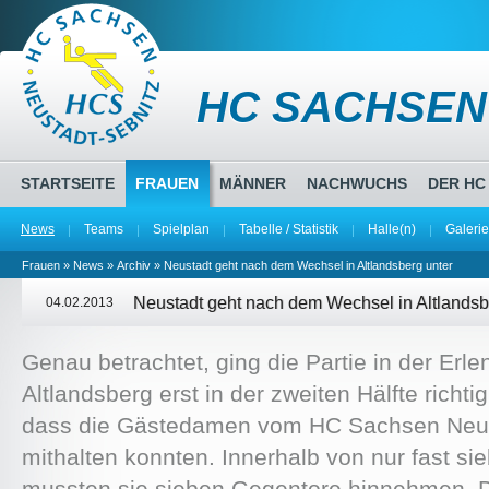
HC SACHSEN
STARTSEITE
FRAUEN
MÄNNER
NACHWUCHS
DER HC
News
Teams
Spielplan
Tabelle / Statistik
Halle(n)
Galerie
Frauen
»
News
»
Archiv
» Neustadt geht nach dem Wechsel in Altlandsberg unter
Neustadt geht nach dem Wechsel in Altlandsb
04.02.2013
Genau betrachtet, ging die Partie in der Er
Altlandsberg erst in der zweiten Hälfte richt
dass die Gästedamen vom HC Sachsen Neust
mithalten konnten. Innerhalb von nur fast si
mussten sie sieben Gegentore hinnehmen. D