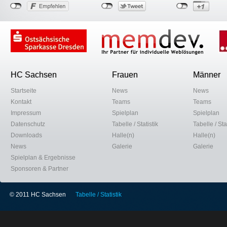
HC Sachsen
Frauen
Männer
Startseite
News
News
Kontakt
Teams
Teams
Impressum
Spielplan
Spielplan
Datenschutz
Tabelle / Statistik
Tabelle / Stat
Downloads
Halle(n)
Halle(n)
News
Galerie
Galerie
Spielplan & Ergebnisse
Sponsoren & Partner
© 2011 HC Sachsen
Tabelle / Statistik