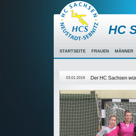
HC 
STARTSEITE
FRAUEN
MÄNNER
Der HC Sachsen wün
03.01.2019