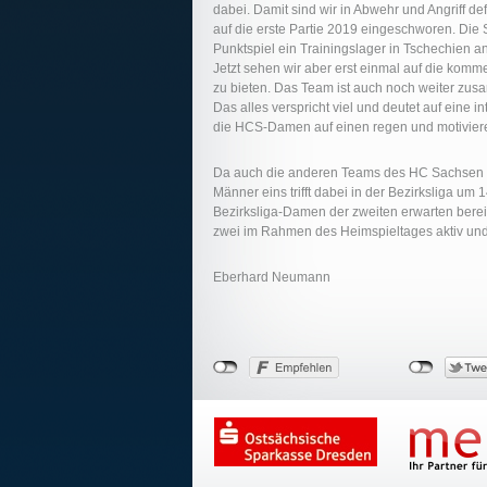
dabei. Damit sind wir in Abwehr und Angriff defi
auf die erste Partie 2019 eingeschworen. Die S
Punktspiel ein Trainingslager in Tschechien a
Jetzt sehen wir aber erst einmal auf die komm
zu bieten. Das Team ist auch noch weiter zu
Das alles verspricht viel und deutet auf eine 
die HCS-Damen auf einen regen und motivie
Da auch die anderen Teams des HC Sachsen vo
Männer eins trifft dabei in der Bezirksliga um
Bezirksliga-Damen der zweiten erwarten bereit
zwei im Rahmen des Heimspieltages aktiv und
Eberhard Neumann