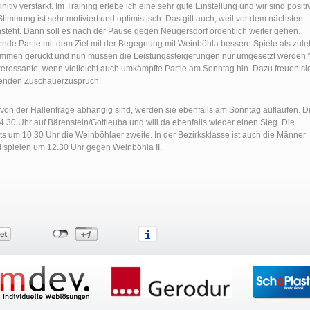
nitiv verstärkt. Im Training erlebe ich eine sehr gute Einstellung und wir sind positi
timmung ist sehr motiviert und optimistisch. Das gilt auch, weil vor dem nächsten
nsteht. Dann soll es nach der Pause gegen Neugersdorf ordentlich weiter gehen.
ende Partie mit dem Ziel mit der Begegnung mit Weinböhla bessere Spiele als zulet
sammen gerückt und nun müssen die Leistungssteigerungen nur umgesetzt werden.
interessante, wenn vielleicht auch umkämpfte Partie am Sonntag hin. Dazu freuen si
renden Zuschauerzuspruch.
n der Hallenfrage abhängig sind, werden sie ebenfalls am Sonntag auflaufen. D
 14.30 Uhr auf Bärenstein/Gottleuba und will da ebenfalls wieder einen Sieg. Die
s um 10.30 Uhr die Weinböhlaer zweite. In der Bezirksklasse ist auch die Männer
 spielen um 12.30 Uhr gegen Weinböhla II.