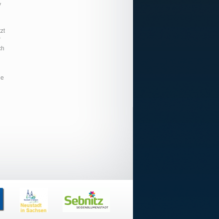
v
zt
“
ch
ie