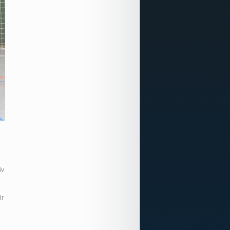
iv
ir
e