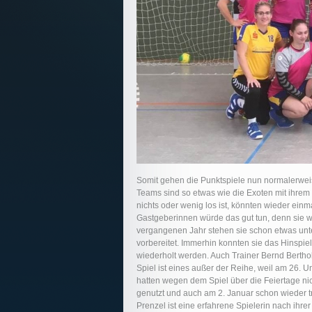
Somit gehen die Punktspiele nun normalerweise
Teams sind so etwas wie die Exoten mit ihrem
nichts oder wenig los ist, könnten wieder einm
Gastgeberinnen würde das gut tun, denn sie wo
vergangenen Jahr stehen sie schon etwas unter
vorbereitet. Immerhin konnten sie das Hinspi
wiederholt werden. Auch Trainer Bernd Berthol
Spiel ist eines außer der Reihe, weil am 26. 
hatten wegen dem Spiel über die Feiertage nicht
genutzt und auch am 2. Januar schon wieder tra
Prenzel ist eine erfahrene Spielerin nach ihr