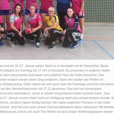
 erst am 26./27. Januar weiter. Nicht so in Neustadt und für Weinböhla. Beide
 Punktspiel am Sonntag um 17 Uhr in Neustadt. Da ansonsten in anderen Hallen
al viele interessierte Zuschauer und natürlich Fans die Halle besuchen. Den
llen endlich wieder einen Sieg einfahren. Nach den letzten vier Pleiten im
 Erfolgszwang. Dafür haben sie sich auch über die Feiertage und freie Zeit intens
el bei den Weinböhlaerinnen mit 27:21 gewinnen. Das soll nun konsequent
d ist sehr optimistisch, zumal er wieder mit größerem Kader rechnen kann: „Das
Und 27. Januar unsere Halle nicht zur Verfügung steht und verlegt werden musste. W
 frei, sondern haben fleißig trainiert. Wir haben jeglichen Freiraum in der Halle
iniert. Jetzt hat sich auch unsere Paersonalsituation etwas verbessert. Mit Wiebk
er Babypause zurück und auch Tina Martin ist nach langer Verletzungspause wieder