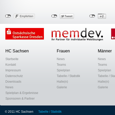
HC Sachsen
Frauen
Männer
Startseite
News
News
Kontakt
Teams
Teams
Impressum
Spielplan
Spielplan
Datenschutz
Tabelle / Statistik
Tabelle / Stat
Downloads
Halle(n)
Halle(n)
News
Galerie
Galerie
Spielplan & Ergebnisse
Sponsoren & Partner
© 2011 HC Sachsen
Tabelle / Statistik