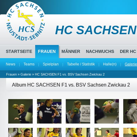
HC SACHSEN
STARTSEITE
FRAUEN
MÄNNER
NACHWUCHS
DER HC
News
Teams
Spielplan
Tabelle / Statistik
Halle(n)
Galerie
Frauen
»
Galerie
» HC SACHSEN F1 vs. BSV Sachsen Zwickau 2
Album HC SACHSEN F1 vs. BSV Sachsen Zwickau 2