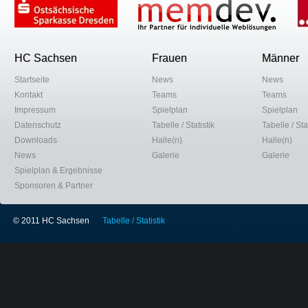
HC Sachsen
Frauen
Männer
Startseite
News
News
Kontakt
Teams
Teams
Impressum
Spielplan
Spielplan
Datenschutz
Tabelle / Statistik
Tabelle / Stat
Downloads
Halle(n)
Halle(n)
News
Galerie
Galerie
Spielplan & Ergebnisse
Sponsoren & Partner
© 2011 HC Sachsen
Tabelle / Statistik