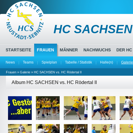
HC SACHSEN
STARTSEITE
FRAUEN
MÄNNER
NACHWUCHS
DER HC
News
Teams
Spielplan
Tabelle / Statistik
Halle(n)
Galerie
Frauen
»
Galerie
» HC SACHSEN vs. HC Rödertal II
Album HC SACHSEN vs. HC Rödertal II