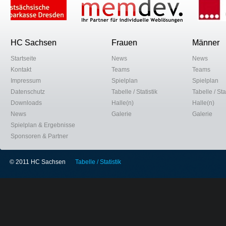
HC Sachsen
Frauen
Männer
Startseite
News
News
Kontakt
Teams
Teams
Impressum
Spielplan
Spielplan
Datenschutz
Tabelle / Statistik
Tabelle / Stat
Downloads
Halle(n)
Halle(n)
News
Galerie
Galerie
Spielplan & Ergebnisse
Sponsoren & Partner
© 2011 HC Sachsen
Tabelle / Statistik